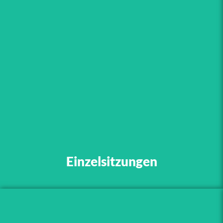
„Willst du Fülle, dann sei
ruhig leer. Willst du alles
bekommen, dann gib alles.“
Einzelsitzungen