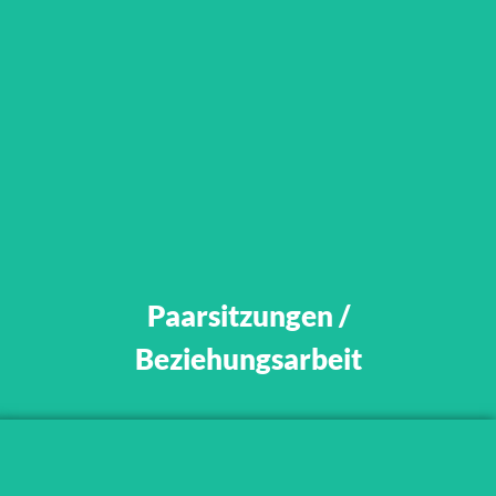
„Die größte Liebe scheint
unbekümmert zu sein, die
größte Weisheit scheint
kindisch zu sein.“
Paarsitzungen /
Beziehungsarbeit