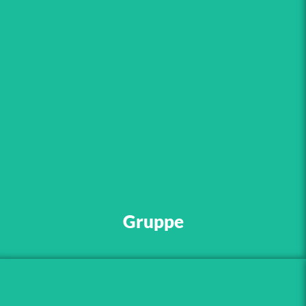
„Lasse alles ruhig
geschehen. Forme die
Dinge während sie
auftreten. Weiche aus und
lasse das Leben selbst
sprechen.“
Gruppe