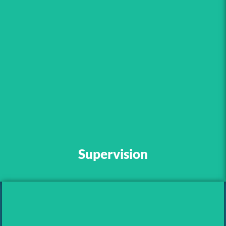
„Kenne das Persönliche,
doch halte dich an das
Unpersönliche. Akzeptiere
die Welt, wie sie ist.“
Supervision