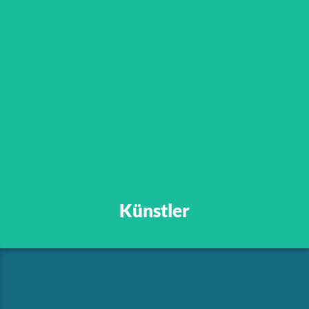
„Wahre Kunst scheint
kunstlos zu sein, die größte
Kunst scheint
ungekünstelt zu sein.“
Künstler