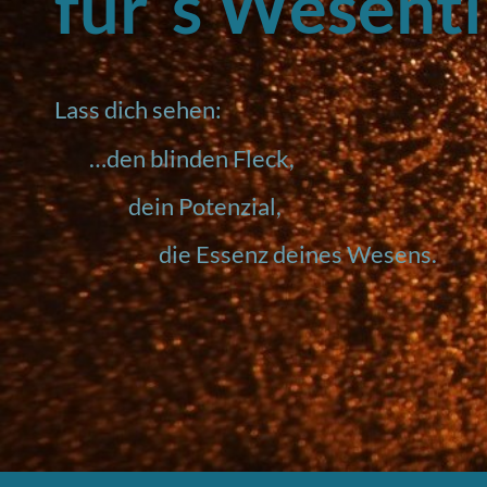
für´s Wesentl
Lass dich sehen:
…den blinden Fleck,
dein Potenzial,
die Essenz deines Wesens.