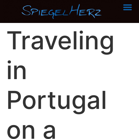
über Sp
Traveling
in
Portugal
on a