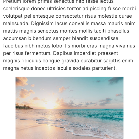
Pretium lorem primis senectus habitasse lectus
scelerisque donec ultricies tortor adipiscing fusce morbi
volutpat pellentesque consectetur risus molestie curae
malesuada. Dignissim lacus convallis massa mauris enim
mattis magnis senectus montes mollis taciti phasellus
accumsan bibendum semper blandit suspendisse
faucibus nibh metus lobortis morbi cras magna vivamus
per risus fermentum. Dapibus imperdiet praesent
magnis ridiculus congue gravida curabitur sagittis enim
magna netus inceptos iaculis sodales parturient.